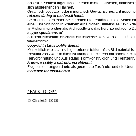
Abstrakte Schichtungen liegen neben fotorealistischen, akribisch
sich ausbreitenden Flächen.
Organisch-vegetabil oder mineralisch Gewachsenes, anthropomor
relative dating of the fossil homin
Beim Umblättern einer Seite greifen Frauenhände in die Seiten ein
eine Liste von noch in Printform erhältlichen Bulletins seit 1946 
Im Atelier interpretiert die Archivsoftware das heruntergeladene Da
s type specimens of
Auf dem Bildschirm erscheint ein teilweise stark verpixeltes räts
wieder formt.
copyright status public domain
Menschlich wie technisch generiertes fehlerhaftes Bildmaterial ist
Resultat von zwei Unfällen ist Vorlage für Malerei mit anderen Mitt
Hervorbringung und Auslegung, Formkonstruktion und Formzertr
A new, p ssibly a gal, microproblemat
Es gibt mehr ungeordnete als geordnete Zustände, und die Unor
evidence for evolution of
^ BACK TO TOP ^