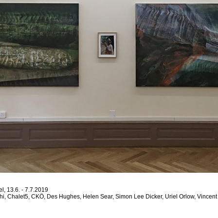
l, 13.6. - 7.7.2019
üthi, Chalet5, CKÖ, Des Hughes, Helen Sear, Simon Lee Dicker, Uriel Orlow, Vincent 